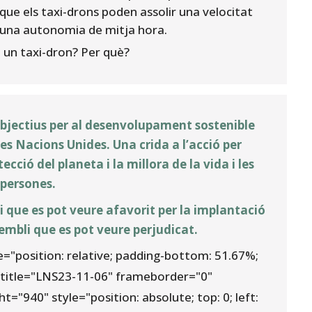
 que els taxi-drons poden assolir una velocitat
una autonomia de mitja hora.
 a un taxi-dron? Per què?
 objectius per al desenvolupament sostenible
es Nacions Unides. Una crida a l’acció per
tecció del planeta i la millora de la vida i les
 persones.
li que es pot veure afavorit per la implantació
 sembli que es pot veure perjudicat.
e="position: relative; padding-bottom: 51.67%;
e title="LNS23-11-06" frameborder="0"
"940" style="position: absolute; top: 0; left: