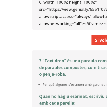
0; width: 100%; height: 100%;"
src="https://view.genial.ly/6551f
allowscriptaccess="always" allowful
allownetworking="all"></iframe> </
Si vol
3 “Taxi-dron” és una paraula com
de paraules compostes, com tira-
o penja-roba.
Per què algunes s’escriuen amb guionet i
Quan ho hàgiu esbrinat, escriviu
amb cada parella: