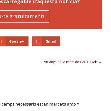
descarregable d’aquesta notícia?
u-te gratuïtament!
Google+
Gmail
50 anys de la mort de Pau Casals
s camps necessaris estan marcats amb
*