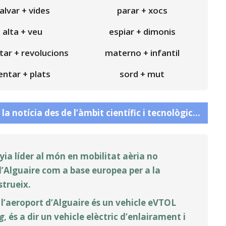
alvar + vides
parar + xocs
alta + veu
espiar + dimonis
ar + revolucions
materno + infantil
entar + plats
sord + mut
 la notícia des de l’àmbit científic i tecnològic…
ia líder al món en mobilitat aèria no
 d’Alguaire com a base europea per a la
strueix.
a l’aeroport d’Alguaire és un vehicle eVTOL
ng
, és a dir un vehicle elèctric d’enlairament i