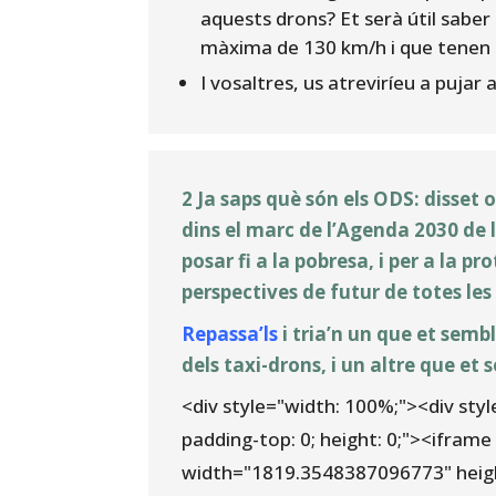
aquests drons? Et serà útil saber
màxima de 130 km/h i que tenen 
I vosaltres, us atreviríeu a pujar
2 Ja saps què són els ODS: disset
dins el marc de l’Agenda 2030 de l
posar fi a la pobresa, i per a la pro
perspectives de futur de totes les
Repassa’ls
i tria’n un que et semb
dels taxi-drons, i un altre que et
<div style="width: 100%;"><div styl
padding-top: 0; height: 0;"><ifram
width="1819.3548387096773" height=