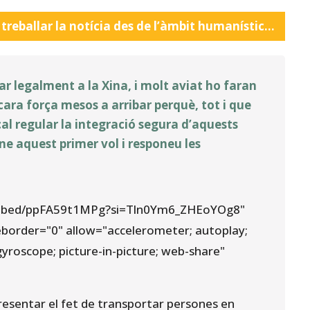
 treballar la notícia des de l’àmbit humanístic…
ar legalment a la Xina, i molt aviat ho faran
cara força mesos a arribar perquè, tot i que
 cal regular la integració segura d’aquests
-ne aquest primer vol i responeu les
embed/ppFA59t1MPg?si=Tln0Ym6_ZHEoYOg8"
eborder="0" allow="accelerometer; autoplay;
gyroscope; picture-in-picture; web-share"
resentar el fet de transportar persones en