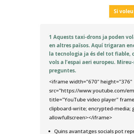
Si voleu
1 Aquests taxi-drons ja poden vol
en altres països. Aquí trigaran en
la tecnologia ja és del tot fiable,
vols a l’espai aeri europeu. Mireu
preguntes.
<iframe width="670" height="376"
src="https://www.youtube.com/
title="YouTube video player" fram
clipboard-write; encrypted-media; 
allowfullscreen></iframe>
Quins avantatges socials pot rep