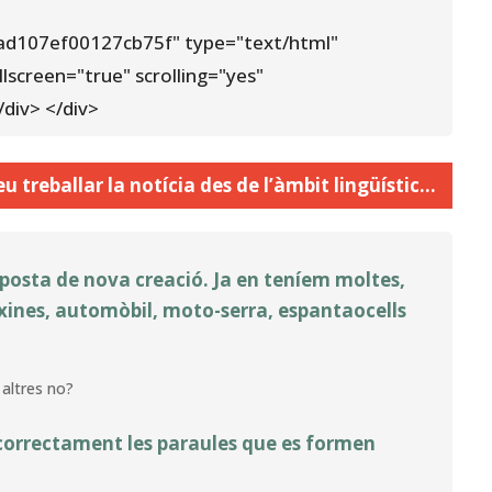
07ad107ef00127cb75f" type="text/html"
lscreen="true" scrolling="yes"
div> </div>
eu treballar la notícia des de l’àmbit lingüístic…
posta de nova creació. Ja en teníem moltes,
xines, automòbil, moto-serra, espantaocells
 altres no?
 correctament les paraules que es formen