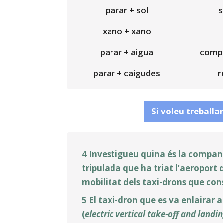
parar + sol
s
xano + xano
parar + aigua
compt
parar + caigudes
r
Si voleu treballar
4 Investigueu quina és la company
tripulada que ha triat l’aeroport
mobilitat dels taxi-drons que con
5 El taxi-dron que es va enlairar 
(
electric vertical take-off and landi