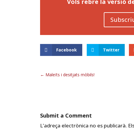
Vols rebre la versió 
Subscri
Facebook
Twitter
Maleïts i desitjats mòbils!
Submit a Comment
L'adreça electrònica no es publicarà.
El