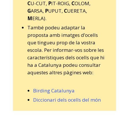
C
U-CUT,
P
IT-ROIG,
C
OLOM,
G
ARSA,
P
UPUT,
C
UERETA,
M
ERLA).
També podeu adaptar la
proposta amb imatges d’ocells
que tingueu prop de la vostra
escola. Per informar-vos sobre les
característiques dels ocells que hi
ha a Catalunya podeu consultar
aquestes altres pàgines web:
Birding Catalunya
Diccionari dels ocells del món