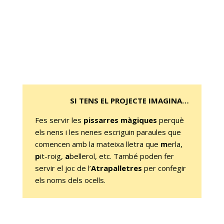
SI TENS EL PROJECTE IMAGINA…
Fes servir les
pissarres màgiques
perquè
els nens i les nenes escriguin paraules que
comencen amb la mateixa lletra que
m
erla,
p
it-roig,
a
bellerol, etc. També poden fer
servir el joc de l’
Atrapalletres
per confegir
els noms dels ocells.