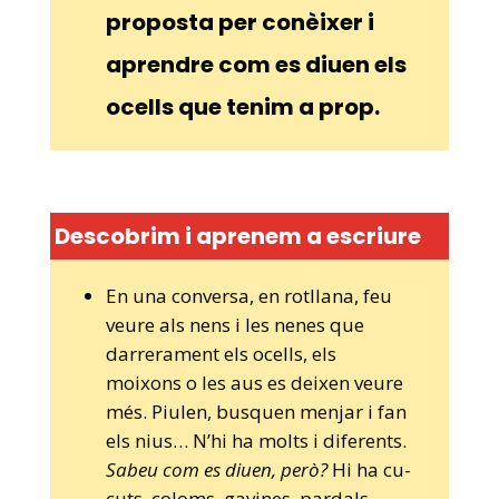
proposta per conèixer i
aprendre com es diuen els
ocells que tenim a prop.
Descobrim i aprenem a escriure
En una conversa, en rotllana, feu
veure als nens i les nenes que
darrerament els ocells, els
moixons o les aus es deixen veure
més. Piulen, busquen menjar i fan
els nius… N’hi ha molts i diferents.
Sabeu com es diuen, però?
Hi ha cu-
cuts, coloms, gavines, pardals,