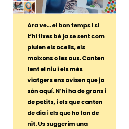
Ara ve… el bon temps i si
t’hi fixes bé ja se sent com
piulen els ocells, els
moixons o les aus. Canten
fent el niu i els més
viatgers ens avisen que ja
són aquí. N’hi ha de grans i
de petits, i els que canten
de dia i els que ho fan de
nit. Us suggerim una