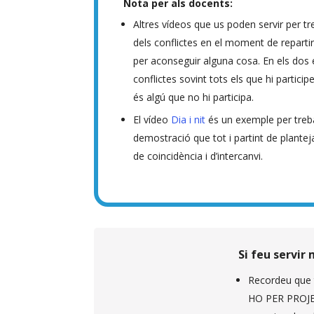
Nota per als docents:
Altres vídeos que us poden servir per tr
dels conflictes en el moment de reparti
per aconseguir alguna cosa. En els do
conflictes sovint tots els que hi partici
és algú que no hi participa.
El vídeo
Dia i nit
és un exemple per trebal
demostració que tot i partint de plant
de coincidència i d’intercanvi.
Si feu servir
Recordeu que 
HO PER PROJECT