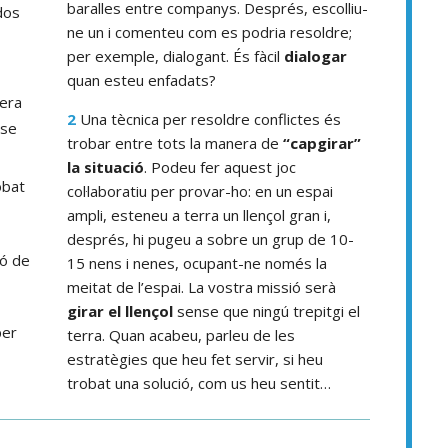
baralles entre companys. Després, escolliu-
dos
ne un i comenteu com es podria resoldre;
per exemple, dialogant. És fàcil
dialogar
quan esteu enfadats?
era
2
Una tècnica per resoldre conflictes és
nse
trobar entre tots la manera de
“capgirar”
la situació
. Podeu fer aquest joc
obat
col·laboratiu per provar-ho: en un espai
ampli, esteneu a terra un llençol gran i,
després, hi pugeu a sobre un grup de 10-
ió de
15 nens i nenes, ocupant-ne només la
e
meitat de l’espai. La vostra missió serà
girar el llençol
sense que ningú trepitgi el
per
terra. Quan acabeu, parleu de les
estratègies que heu fet servir, si heu
trobat una solució, com us heu sentit…