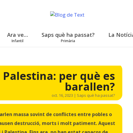
Ara ve…
Saps què ha passat?
La Notíci
Infantil
Primària
i Palestina: per què es
barallen?
oct. 16, 2023
|
Saps què ha passat?
arlen massa sovint de conflictes entre pobles o
ausen destrucció, morts i molt patiment. Aquest
l i Palestina. Fins ara, no han estat capaços de