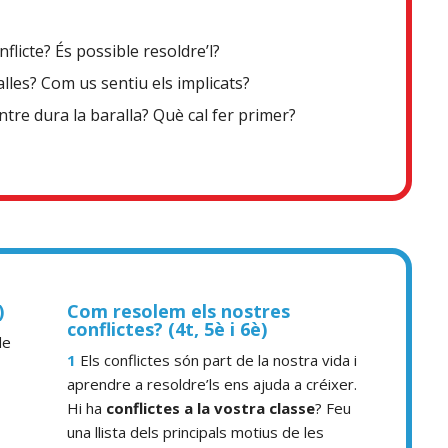
flicte? És possible resoldre’l?
alles? Com us sentiu els implicats?
tre dura la baralla? Què cal fer primer?
)
Com resolem els nostres
conflictes?
(4t, 5è i 6è)
de
1
Els conflictes són part de la nostra vida i
aprendre a resoldre’ls ens ajuda a créixer.
Hi ha
conflictes
a la vostra classe
? Feu
una llista dels principals motius de les