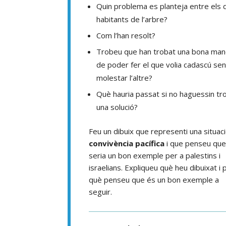
Quin problema es planteja entre els 
habitants de l’arbre?
Com l’han resolt?
Trobeu que han trobat una bona man
de poder fer el que volia cadascú se
molestar l’altre?
Què hauria passat si no haguessin tr
una solució?
Feu un dibuix que representi una situac
convivència pacífica
i que penseu qu
seria un bon exemple per a palestins i
israelians. Expliqueu què heu dibuixat i 
què penseu que és un bon exemple a
seguir.