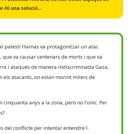
ar-hi una solució…
cal palestí Hamas va protagonitzar un atac
a, que va causar centenars de morts i que va
erra i ataqués de manera indiscriminada Gaza,
n els atacants, on estan morint milers de
n cinquanta anys a la zona, però no l’únic. Per
ns?
s del conflicte per intentar entendre´l.