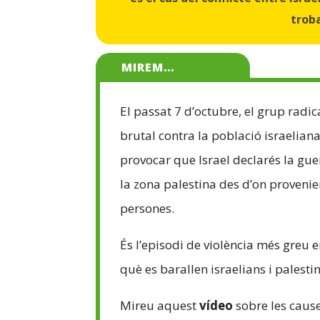
trob
MIREM…
El passat 7 d’octubre, el grup radi
brutal contra la població israelian
provocar que Israel declarés la gu
la zona palestina des d’on provenie
persones.
És l’episodi de violència més greu e
què es barallen israelians i palesti
Mireu aquest
vídeo
sobre les cause