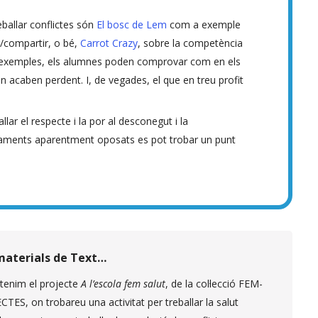
eballar conflictes són
El bosc de Lem
com a exemple
r/compartir, o bé,
Carrot Crazy
, sobre la competència
s exemples, els alumnes poden comprovar com en els
pen acaben perdent. I, de vegades, el que en treu profit
lar el respecte i la por al desconegut i la
ejaments aparentment oposats es pot trobar un punt
 materials de Text…
tenim el projecte
A l’escola fem salut
, de la col·lecció FEM-
ES, on trobareu una activitat per treballar la salut