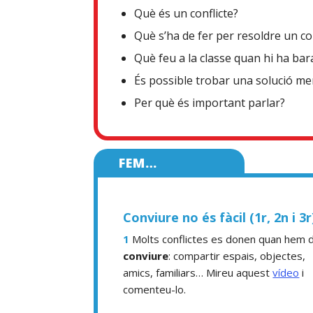
Què és un conflicte?
Què s’ha de fer per resoldre un con
Què feu a la classe quan hi ha bar
És possible trobar una solució men
Per què és important parlar?
FEM…
Conviure no és fàcil (1r, 2n i 3r
1
Molts conflictes es donen quan hem 
conviure
: compartir espais, objectes,
amics, familiars… Mireu aquest
vídeo
i
comenteu-lo.