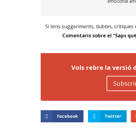
emocional amb 
Si tens suggeriments, dubtes, crítiques o
Comentaris sobre el “Saps què
Vols rebre la versió
Subscri
Facebook
Twitter