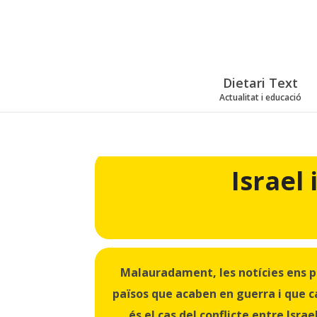
Dietari Text
Actualitat i educació
Israel 
Malauradament, les notícies ens p
països que acaben en guerra i que c
és el cas del conflicte entre Israe