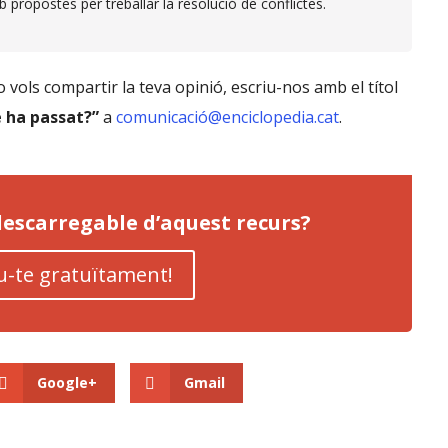
propostes per treballar la resolució de conflictes.
 vols compartir la teva opinió, escriu-nos amb el títol
 ha passat?”
a
comunicació@enciclopedia.cat
.
 descarregable d’aquest recurs?
u-te gratuïtament!
Google+
Gmail