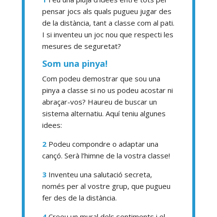
pensar jocs als quals pugueu jugar des
de la distància, tant a classe com al pati.
I si inventeu un joc nou que respecti les
mesures de seguretat?
Som una pinya!
Com podeu demostrar que sou una
pinya a classe si no us podeu acostar ni
abraçar-vos?
Haureu de buscar un
sistema alternatiu. Aquí teniu algunes
idees:
2
Podeu compondre o adaptar una
cançó. Serà l’himne de la vostra classe!
3
Inventeu una salutació secreta,
només per al vostre grup, que pugueu
fer des de la distància.
4
Creeu un mural dels sentiments i el