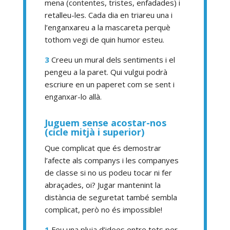
mena (contentes, tristes, enfadades) i
retalleu-les. Cada dia en triareu una i
l’enganxareu a la mascareta perquè
tothom vegi de quin humor esteu.
3
Creeu un mural dels sentiments i el
pengeu a la paret. Qui vulgui podrà
escriure en un paperet com se sent i
enganxar-lo allà.
Juguem sense acostar-nos
(cicle mitjà i superior)
Que complicat que és demostrar
l’afecte als companys i les companyes
de classe si no us podeu tocar ni fer
abraçades, oi? Jugar mantenint la
distància de seguretat també sembla
complicat, però no és impossible!
1
Feu una pluja d’idees entre tots per