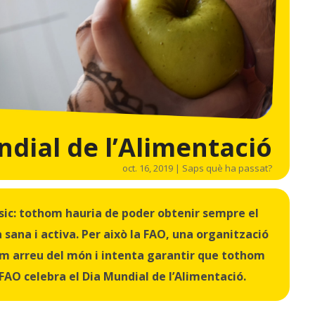
dial de l’Alimentació
oct. 16, 2019
|
Saps què ha passat?
sic: tothom hauria de poder obtenir sempre el
 sana i activa. Per això la FAO, una organització
am arreu del món i intenta garantir que
tothom
 FAO celebra el Dia Mundial de l’Alimentació.