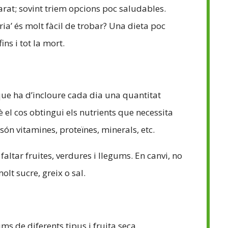
at; sovint triem opcions poc saludables.
ia’ és molt fàcil de trobar? Una dieta poc
ns i tot la mort.
 que ha d’incloure cada dia una quantitat
el cos obtingui els nutrients que necessita
són vitamines, proteïnes, minerals, etc.
altar fruites, verdures i llegums. En canvi, no
lt sucre, greix o sal.
ms de diferents tipus i fruita seca.