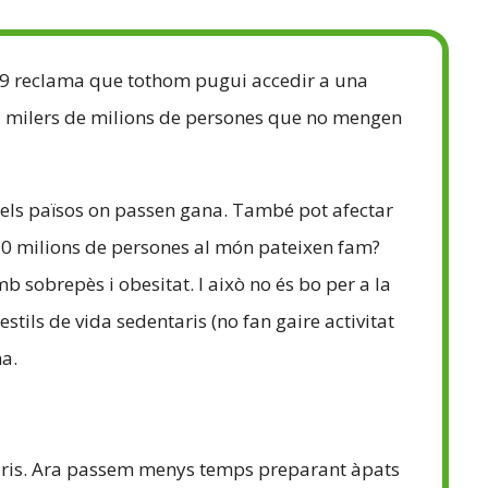
19 reclama que tothom pugui accedir a una
a milers de milions de persones que no mengen
 els països on passen gana. També pot afectar
20 milions de persones al món pateixen fam?
 sobrepès i obesitat. I això no és bo per a la
tils de vida sedentaris (no fan gaire activitat
na.
taris. Ara passem menys temps preparant àpats