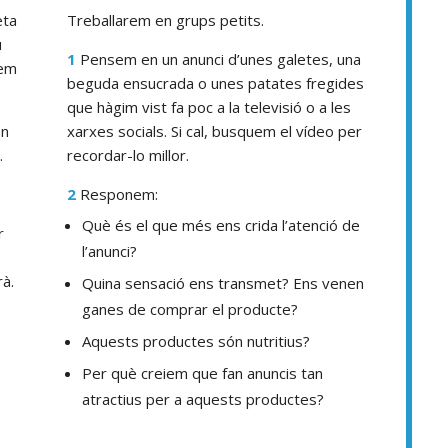
eta
Treballarem en grups petits.
ú
1
Pensem en un anunci d’unes galetes, una
rem
beguda ensucrada o unes patates fregides
que hàgim vist fa poc a la televisió o a les
en
xarxes socials. Si cal, busquem el vídeo per
.
recordar-lo millor.
2
Responem:
Què és el que més ens crida l’atenció de
r
l’anunci?
à.
Quina sensació ens transmet? Ens venen
ganes de comprar el producte?
Aquests productes són nutritius?
Per què creiem que fan anuncis tan
atractius per a aquests productes?