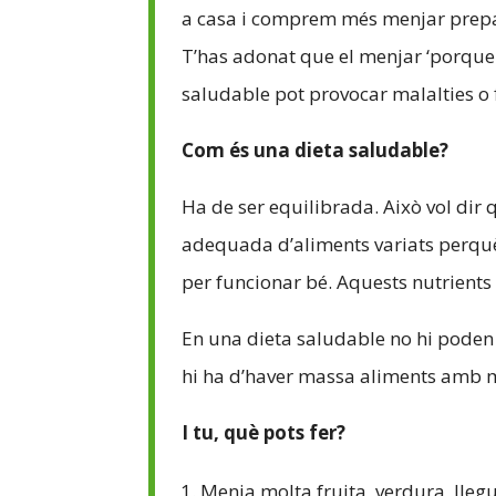
a casa i comprem més menjar prepar
T’has adonat que el menjar ‘porquer
saludable pot provocar malalties o fi
Com és una dieta saludable?
Ha de ser equilibrada. Això vol dir
adequada d’aliments variats perquè 
per funcionar bé. Aquests nutrients 
En una dieta saludable no hi poden f
hi ha d’haver massa aliments amb mo
I tu, què pots fer?
Menja molta fruita, verdura, llegu