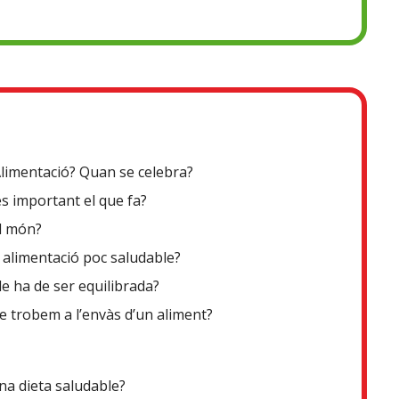
Alimentació? Quan se celebra?
és important el que fa?
l món?
 alimentació poc saludable?
le ha de ser equilibrada?
ue trobem a l’envàs d’un aliment?
na dieta saludable?