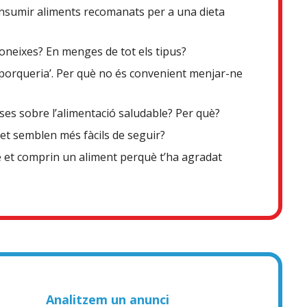
onsumir aliments recomanats per a una dieta
coneixes? En menges de tot els tipus?
porqueria’. Per què no és convenient menjar-ne
ses sobre l’alimentació saludable? Per què?
s et semblen més fàcils de seguir?
 et comprin un aliment perquè t’ha agradat
Analitzem un anunci