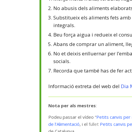
No abusis dels aliments elaborat
Substitueix els aliments fets amb 
integrals.
Beu força aigua i redueix el con
Abans de comprar un aliment, lleg
No et deixis enlluernar per l’emba
socials.
Recorda que també has de fer activ
Informació extreta del web del
Dia 
Nota per als mestres
:
Podeu passar el vídeo “
Petits canvis per
de l’Alimentació
, i el
fullet
Petits canvis pe
de Catalunya.