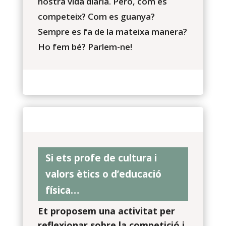
nostra vida diària. Però, com es
competeix? Com es guanya?
Sempre es fa de la mateixa manera?
Ho fem bé? Parlem-ne!
Si ets profe de cultura i
valors ètics o d’educació
física…
Et proposem una activitat per
reflexionar sobre la competició i