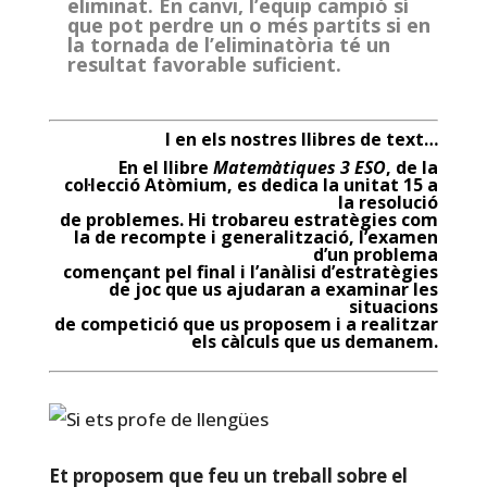
eliminat. En canvi, l’equip campió sí
que pot perdre un o més partits si en
la tornada de l’eliminatòria té un
resultat favorable suficient.
I en els nostres llibres de text…
En el llibre
Matemàtiques 3 ESO
, de la
col·lecció Atòmium, es dedica la unitat 15 a
la resolució
de problemes. Hi trobareu estratègies com
la de recompte i generalització, l’examen
d’un problema
començant pel final i l’anàlisi d’estratègies
de joc que us ajudaran a examinar les
situacions
de competició que us proposem i a realitzar
els càlculs que us demanem.
Et proposem que feu un treball sobre el