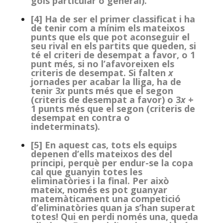
gols particular o general).
[4] Ha de ser el primer classificat i ha
de tenir com a mínim els mateixos
punts que els que pot aconseguir el
seu rival en els partits que queden, si
té el criteri de desempat a favor, o 1
punt més, si no l’afavoreixen els
criteris de desempat. Si falten
x
jornades per acabar la lliga, ha de
tenir 3
x
punts més que el segon
(criteris de desempat a favor) o 3
x
+
1 punts més que el segon (criteris de
desempat en contra o
indeterminats).
[5] En aquest cas, tots els equips
depenen d’ells mateixos des del
principi, perquè per endur-se la copa
cal que guanyin totes les
eliminatòries i la final. Per això
mateix, només es pot guanyar
matemàticament una competició
d’eliminatòries quan ja s’han superat
totes! Qui en perdi només una, queda