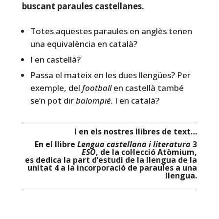
buscant paraules castellanes.
Totes aquestes paraules en anglès tenen
una equivalència en català?
I en castellà?
Passa el mateix en les dues llengües? Per
exemple, del
football
en castellà també
se’n pot dir
balompié.
I en català?
I en els nostres llibres de text…
En el llibre
Lengua castellana i literatura
3
ESO
, de la col·lecció Atòmium,
es dedica la part d’estudi de la llengua de la
unitat 4 a la incorporació de paraules a una
llengua.