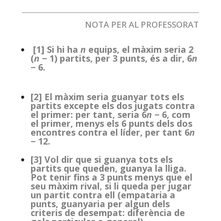
NOTA PER AL PROFESSORAT
[1] Si hi ha
n
equips, el màxim seria 2
(
n
− 1) partits, per 3 punts, és a dir, 6
n
− 6.
[2] El màxim seria guanyar tots els
partits excepte els dos jugats contra
el primer: per tant, seria 6
n
− 6, com
el primer, menys els 6 punts dels dos
encontres contra el líder, per tant 6
n
− 12.
[3] Vol dir que si guanya tots els
partits que queden, guanya la lliga.
Pot tenir fins a 3 punts menys que el
seu màxim rival, si li queda per jugar
un partit contra ell (empataria a
punts, guanyaria per algun dels
criteris de desempat: diferència de