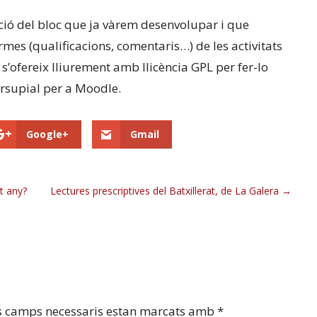
ció del bloc que ja vàrem desenvolupar i que
ormes (qualificacions, comentaris…) de les activitats
s’ofereix lliurement amb llicència GPL per fer-lo
rsupial per a Moodle.
Google+
Gmail
st any?
Lectures prescriptives del Batxillerat, de La Galera
s camps necessaris estan marcats amb
*