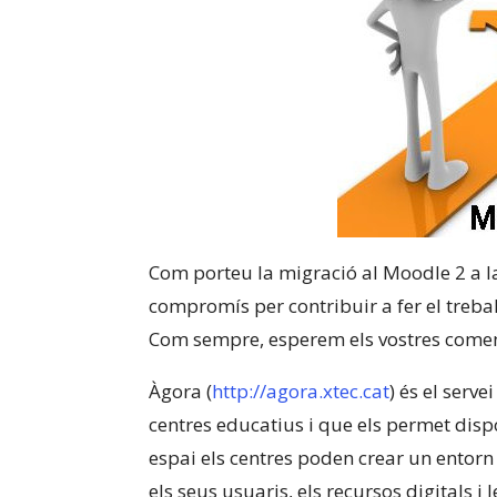
Com porteu la migració al Moodle 2 a l
compromís per contribuir a fer el trebal
Com sempre, esperem els vostres coment
Àgora (
http://agora.xtec.cat
) és el serv
centres educatius i que els permet dispo
espai els centres poden crear un entorn
els seus usuaris, els recursos digitals i