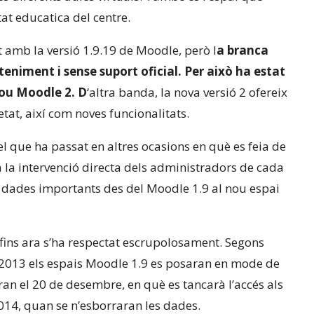
at educatica del centre.
t amb la versió 1.9.19 de Moodle, però l
a
branca
eniment i sense suport oficial. Per això ha estat
nou Moodle 2.
D
‘altra banda, la nova versió 2 ofereix
etat, així com noves funcionalitats.
del que ha passat en altres ocasions en què es feia de
 la intervenció directa dels administradors de cada
s dades importants des del Moodle 1.9 al nou espai
 fins ara s’ha respectat escrupolosament. Segons
 2013 els espais Moodle 1.9 es posaran en mode de
ran el 20 de desembre, en què es tancarà l’accés als
2014, quan se n’esborraran les dades.