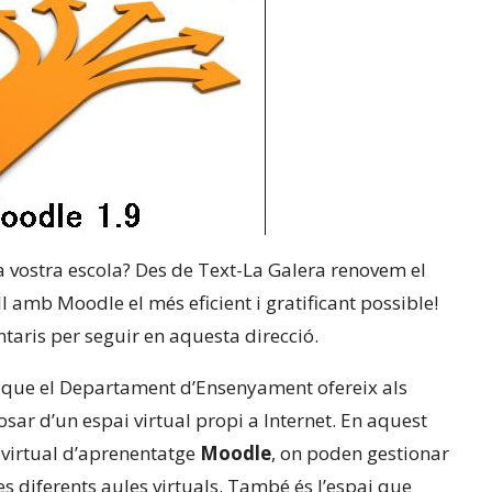
a vostra escola? Des de Text-La Galera renovem el
l amb Moodle el més eficient i gratificant possible!
aris per seguir en aquesta direcció.
ei que el Departament d’Ensenyament ofereix als
sar d’un espai virtual propi a Internet. En aquest
 virtual d’aprenentatge
Moodle
, on poden gestionar
 les diferents aules virtuals. També és l’espai que