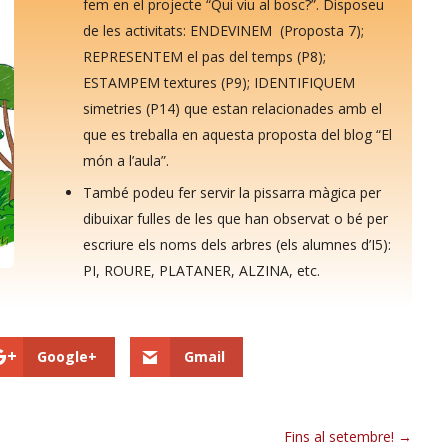
fem en el projecte “Qui viu al bosc?”. Disposeu
de les activitats: ENDEVINEM (Proposta 7);
REPRESENTEM el pas del temps (P8);
ESTAMPEM textures (P9); IDENTIFIQUEM
simetries (P14) que estan relacionades amb el
que es treballa en aquesta proposta del blog “El
món a l’aula”.
També podeu fer servir la pissarra màgica per
dibuixar fulles de les que han observat o bé per
escriure els noms dels arbres (els alumnes d’I5):
PI, ROURE, PLATANER, ALZINA, etc.
Google+
Gmail
Fins al setembre!