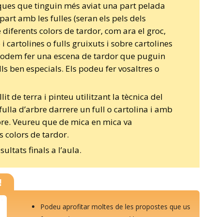
nques que tinguin més aviat una part pelada
part amb les fulles (seran els pels dels
 diferents colors de tardor, com ara el groc,
 i cartolines o fulls gruixuts i sobre cartolines
 podem fer una escena de tardor que puguin
lls ben especials. Els podeu fer vosaltres o
it de terra i pinteu utilitzant la tècnica del
fulla d’arbre darrere un full o cartolina i amb
bre. Veureu que de mica en mica va
ls colors de tardor.
ultats finals a l’aula.
!
Podeu aprofitar moltes de les propostes que us