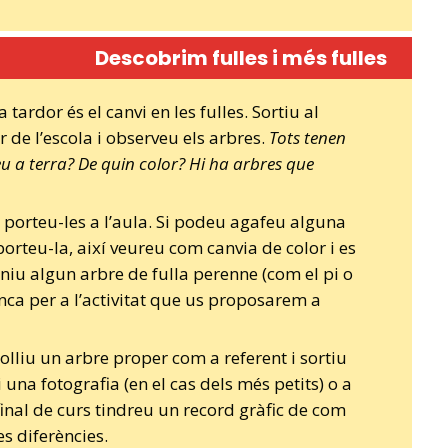
Descobrim fulles i més fulles
 tardor és el canvi en les fulles. Sortiu al
r de l’escola i observeu els arbres.
Tots tenen
eu a terra? De quin color? Hi ha arbres que
 i porteu-les a l’aula. Si podeu agafeu alguna
porteu-la, així veureu com canvia de color i es
eniu algun arbre de fulla perenne (com el pi o
nca per a l’activitat que us proposarem a
olliu un arbre proper com a referent i sortiu
i una fotografia (en el cas dels més petits) o a
final de curs tindreu un record gràfic de com
es diferències.