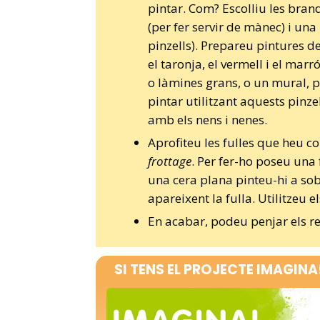
pintar. Com? Escolliu les bra
(per fer servir de mànec) i una 
pinzells). Prepareu pintures de
el taronja, el vermell i el marró
o làmines grans, o un mural,
pintar utilitzant aquests pinze
amb els nens i nenes.
Aprofiteu les fulles que heu coll
frottage
. Per fer-ho poseu una 
una cera plana pinteu-hi a so
apareixent la fulla. Utilitzeu e
En acabar, podeu penjar els res
SI TENS EL PROJECTE IMAGINA