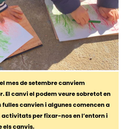
t el mes de setembre canviem
or. El canvi el podem veure sobretot en
es fulles canvien i algunes comencen a
ctivitats per fixar-nos en l’entorn i
 els canvis.