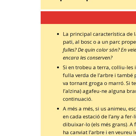
La principal característica de la
pati, al bosc o a un parc prope
fulles? De quin color són? En vei
encara les conserven?
Si en trobeu a terra, colliu-les
fulla verda de l’arbre i també 
va tornant groga o marró. Si t
l’alzina) agafeu-ne alguna bra
continuació.
A més a més, si us animeu, esc
en cada estació de l’any a fer-l
dibuixar-lo (els més grans). A 
ha canviat l’arbre i en veureu l