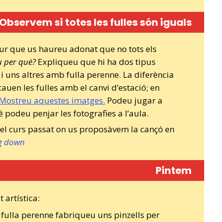
Observem si totes les fulles són iguals
gur que us haureu adonat que no tots els
 per què?
Expliqueu que hi ha dos tipus
i uns altres amb fulla perenne. La diferència
cauen les fulles amb el canvi d’estació; en
Mostreu aquestes imatges.
Podeu jugar a
podeu penjar les fotografies a l’aula.
el curs passat on us proposàvem la cançó en
ng down
Pintem
 artística:
fulla perenne fabriqueu uns pinzells per