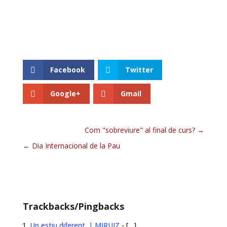
Facebook
Twitter
Google+
Gmail
Com "sobreviure" al final de curs?
Dia Internacional de la Pau
Trackbacks/Pingbacks
Un estiu diferent. | MJRUIZ
- […]