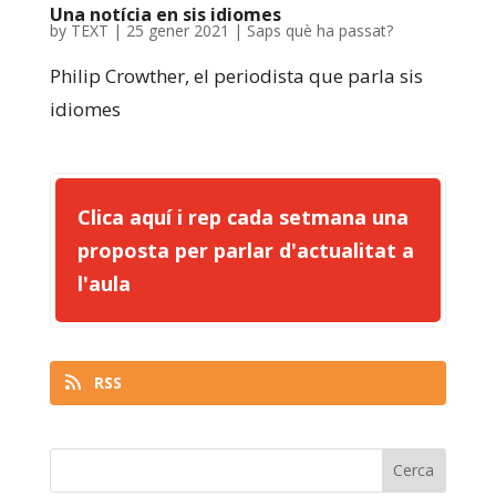
Una notícia en sis idiomes
by
TEXT
|
25 gener 2021
|
Saps què ha passat?
Philip Crowther, el periodista que parla sis
idiomes
Clica aquí i rep cada setmana una
proposta per parlar d'actualitat a
l'aula
RSS