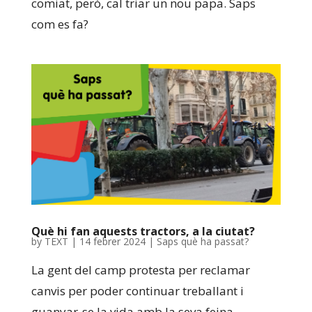
comiat, però, cal triar un nou papa. Saps
com es fa?
Què hi fan aquests tractors, a la ciutat?
by
TEXT
|
14 febrer 2024
|
Saps què ha passat?
La gent del camp protesta per reclamar
canvis per poder continuar treballant i
guanyar-se la vida amb la seva feina.