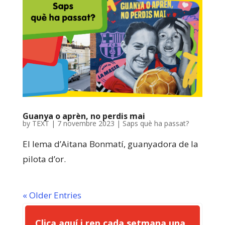
Guanya o aprèn, no perdis mai
by
TEXT
|
7 novembre 2023
|
Saps què ha passat?
El lema d’Aitana Bonmatí, guanyadora de la
pilota d’or.
« Older Entries
Clica aquí i rep cada setmana una