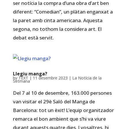
ser notícia la compra d’una obra d’art ben
diferent: “Comedian”, un plàtan enganxat a
la paret amb cinta americana. Aquesta
segona, no tothom la considera art. El
debat està servit.
Llegiu manga?
by
TEXT
|
11 desembre 2023
|
La Notícia de la
Setmana
Del 7 al 10 de desembre, 163.000 persones
van visitar el 29è Saló del Manga de
Barcelona: tot un èxit! L’equip organitzador
remarca el bon ambient que s’hi va viure
durant aquests quatre dies. I vosaltres, hi