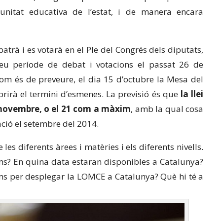
nitat educativa de l’estat, i de manera encara
ebatrà i es votarà en el Ple del Congrés dels diputats,
eu període de debat i votacions el passat 26 de
 com és de preveure, el dia 15 d’octubre la Mesa del
brirà el termini d’esmenes. La previsió és que
la llei
de novembre, o el 21 com a màxim
, amb la qual cosa
ació el setembre del 2014.
es diferents àrees i matèries i els diferents nivells.
s? En quina data estaran disponibles a Catalunya?
ms per desplegar la LOMCE a Catalunya? Què hi té a