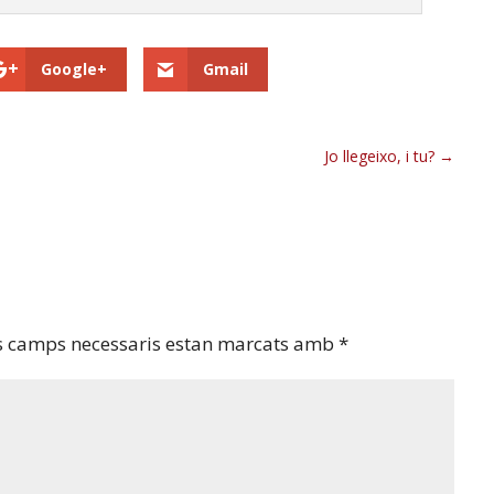
Google+
Gmail
Jo llegeixo, i tu?
s camps necessaris estan marcats amb
*