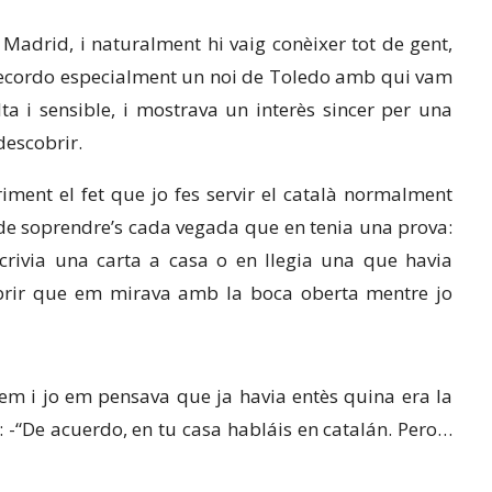
adrid, i naturalment hi vaig conèixer tot de gent,
a. Recordo especialment un noi de Toledo amb qui vam
ta i sensible, i mostrava un interès sincer per una
 descobrir.
riment el fet que jo fes servir el català normalment
 de soprendre’s cada vegada que en tenia una prova:
scrivia una carta a casa o en llegia una que havia
cobrir que em mirava amb la boca oberta mentre jo
em i jo em pensava que ja havia entès quina era la
r: -“De acuerdo, en tu casa habláis en catalán. Pero…