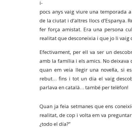
i-
pocs anys vaig viure una temporada a M
de la ciutat i d’altres llocs d’Espany
fer força amistat. Era una persona cul
realitat que desconeixia i que jo li vaig
Efectivament, per ell va ser un descob
amb la família i els amics. No deixava
quan em veia llegir una novel·la, si e
rebut… fins i tot un dia el vaig des
parlava en català… també per telèfon!
Quan ja feia setmanes que ens coneixí
realitat, de cop i volta em va pregunta
¿todo el día?”