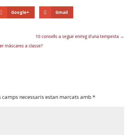
Google+
Gmail
10 consells a seguir enmig d'una tempesta
fer màscares a classe?
s camps necessaris estan marcats amb
*