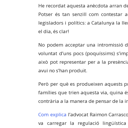
He recordat aquesta anècdota arran de l
Potser és tan senzill com contestar a
legisladors i polítics: a Catalunya la l
el dia, és clar!
No podem acceptar una intromissió de
voluntat d’uns pocs (poquíssims) s’im
això pot representar per a la presència
avui no s’han produït.
Però per què es produeixen aquests pr
famílies que trien aquesta via, quina 
contrària a la manera de pensar de la 
Com explica
l’advocat Raimon Carrasco, 
va carregar la regulació lingüísti