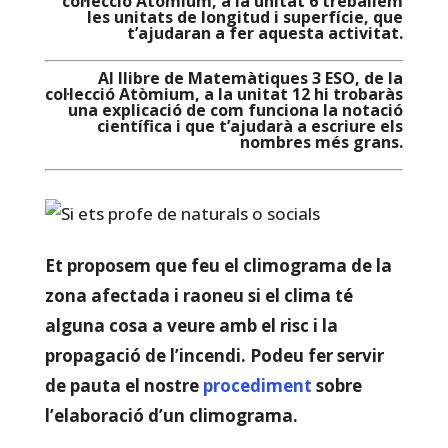
col·lecció Atòmium, a la unitat 6 treballem
les unitats de longitud i superfície, que
t’ajudaran a fer aquesta activitat.
Al llibre de Matemàtiques 3 ESO, de la
col·lecció Atòmium, a la unitat 12 hi trobaràs
una explicació de com funciona la notació
científica i que t’ajudarà a escriure els
nombres més grans.
Et proposem que feu el climograma de la
zona afectada i raoneu si el clima té
alguna cosa a veure amb el risc i la
propagació de l’incendi. Podeu fer servir
de pauta el nostre
procediment
sobre
l’elaboració d’un climograma.