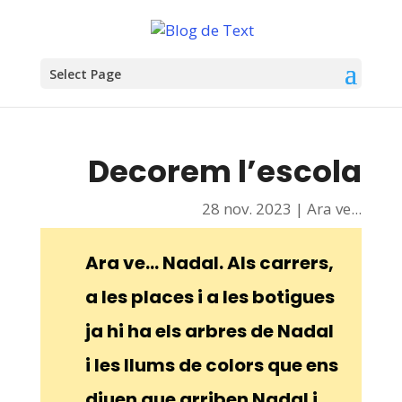
Select Page
Decorem l’escola
28 nov. 2023
|
Ara ve...
Ara ve… Nadal. Als carrers,
a les places i a les botigues
ja hi ha els arbres de Nadal
i les llums de colors que ens
diuen que arriben Nadal i