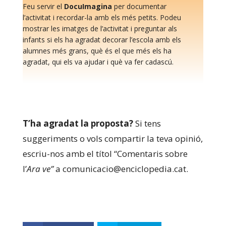
Feu servir el
DocuImagina
per documentar
l’activitat i recordar-la amb els més petits. Podeu
mostrar les imatges de l’activitat i preguntar als
infants si els ha agradat decorar l’escola amb els
alumnes més grans, què és el que més els ha
agradat, qui els va ajudar i què va fer cadascú.
T’ha agradat la proposta?
Si tens
suggeriments o vols compartir la teva opinió,
escriu-nos amb el títol “Comentaris sobre
l’
Ara ve”
a comunicacio@enciclopedia.cat.