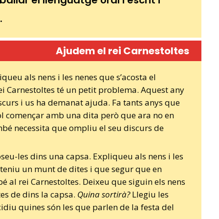
llar el llenguatge oral i escrit i
.
Ajudem el rei Carnestoltes
queu als nens i les nenes que s’acosta el
rei Carnestoltes té un petit problema. Aquest any
curs i us ha demanat ajuda. Fa tants anys que
ol començar amb una dita però que ara no en
mbé necessita que ompliu el seu discurs de
seu-les dins una capsa. Expliqueu als nens i les
teniu un munt de dites i que segur que en
 al rei Carnestoltes. Deixeu que siguin els nens
ites de dins la capsa.
Quina sortirà?
Llegiu les
ecidiu quines són les que parlen de la festa del