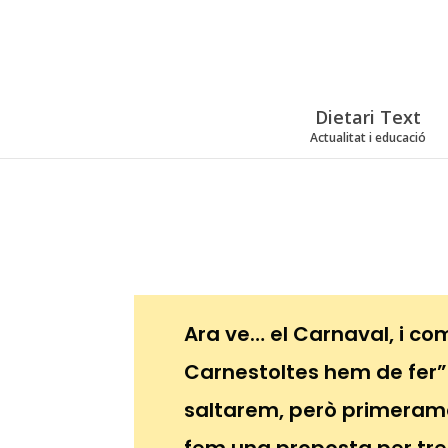
Dietari Text
Actualitat i educació
Ara ve… el Carnaval, i com
Carnestoltes hem de fer”
saltarem, però primerame