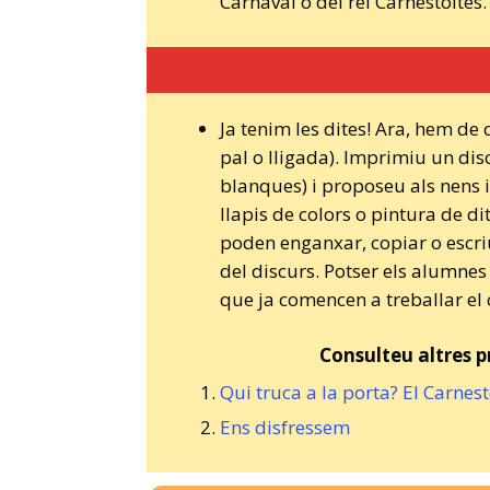
Carnaval o del rei Carnestoltes.
Ja tenim les dites! Ara, hem de
pal o lligada). Imprimiu un di
blanques) i proposeu als nens 
llapis de colors o pintura de di
poden enganxar, copiar o escriur
del discurs. Potser els alumnes 
que ja comencen a treballar el c
Consulteu altres p
Qui truca a la porta? El Carnest
Ens disfressem