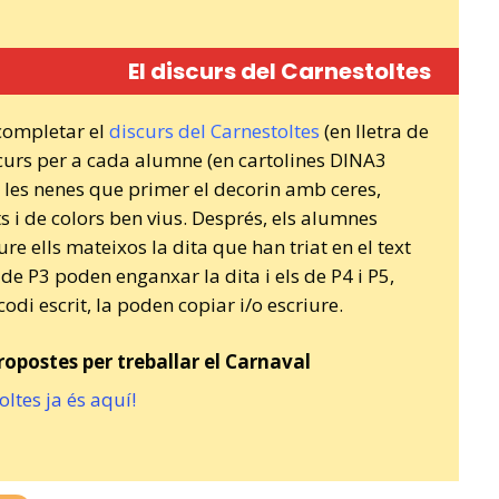
El discurs del Carnestoltes
 completar el
discurs del Carnestoltes
(en lletra de
scurs per a cada alumne (en cartolines DINA3
i les nenes que primer el decorin amb ceres,
ts i de colors ben vius. Després, els alumnes
e ells mateixos la dita que han triat en el text
de P3 poden enganxar la dita i els de P4 i P5,
odi escrit, la poden copiar i/o escriure.
ropostes per treballar el Carnaval
oltes ja és aquí!