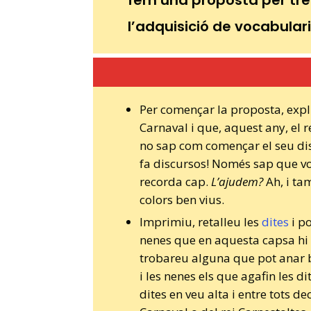
fem una proposta per treba
l’adquisició de vocabulari
Per començar la proposta, expli
Carnaval i que, aquest any, el 
no sap com començar el seu dis
fa discursos! Només sap que v
recorda cap.
L’ajudem?
Ah, i ta
colors ben vius.
Imprimiu, retalleu les
dites
i po
nenes que en aquesta capsa hi 
trobareu alguna que pot anar bé
i les nenes els que agafin les d
dites en veu alta i entre tots d