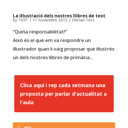
La il·lustració dels nostres llibres de text
by
TEXT
|
11 novembre 2015
|
Dietari Text
“Quina responsabilitat!”
Això és el que em va respondre un
il·lustrador quan li vaig proposar que il·lustrés
un dels nostres llibres de primària…
Clica aquí i rep cada setmana una
proposta per parlar d'actualitat a
l'aula
RSS