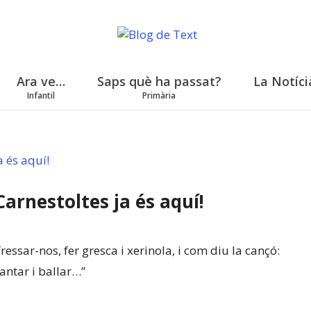
Ara ve…
Saps què ha passat?
La Notíci
Infantil
Primària
Carnestoltes ja és aquí!
essar-nos, fer gresca i xerinola, i com diu la cançó:
antar i ballar…”