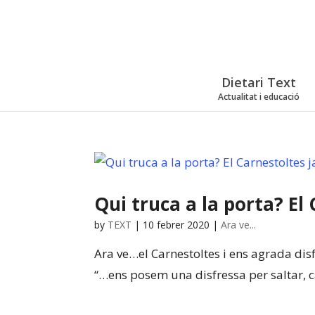
Dietari Text
Actualitat i educació
Qui truca a la porta? El 
by
TEXT
|
10 febrer 2020
|
Ara ve...
Ara ve…el Carnestoltes i ens agrada disfr
“…ens posem una disfressa per saltar, c