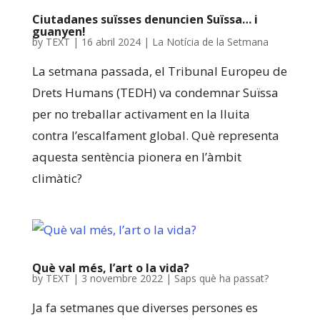
Ciutadanes suïsses denuncien Suïssa… i
guanyen!
by
TEXT
|
16 abril 2024
|
La Notícia de la Setmana
La setmana passada, el Tribunal Europeu de
Drets Humans (TEDH) va condemnar Suïssa
per no treballar activament en la lluita
contra l’escalfament global. Què representa
aquesta sentència pionera en l’àmbit
climàtic?
Què val més, l’art o la vida?
by
TEXT
|
3 novembre 2022
|
Saps què ha passat?
Ja fa setmanes que diverses persones es