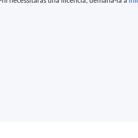
-hi necessitaràs una llicència, demana-la a
in