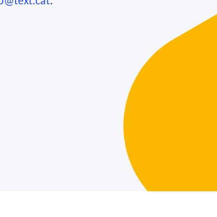
fo@text.cat
.